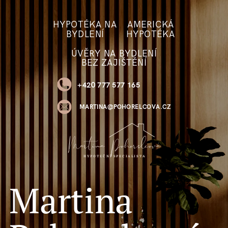
HYPOTÉKA NA
AMERICKÁ
BYDLENÍ
HYPOTÉKA
ÚVĚRY NA BYDLENÍ
BEZ ZAJIŠTĚNÍ
+420 777 577 165
MARTINA@POHORELCOVA.CZ
Martina Pohorelcová
HYPOTEČNÍ SPECIALISTA
Martina